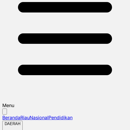
Menu
Beranda
Riau
Nasional
Pendidikan
DAERAH