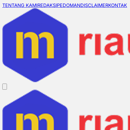
TENTANG KAMI
REDAKSI
PEDOMAN
DISCLAIMER
KONTAK