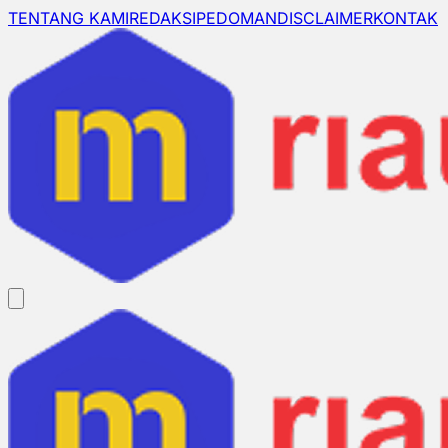
TENTANG KAMI
REDAKSI
PEDOMAN
DISCLAIMER
KONTAK