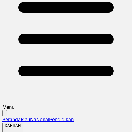
Menu
Beranda
Riau
Nasional
Pendidikan
DAERAH