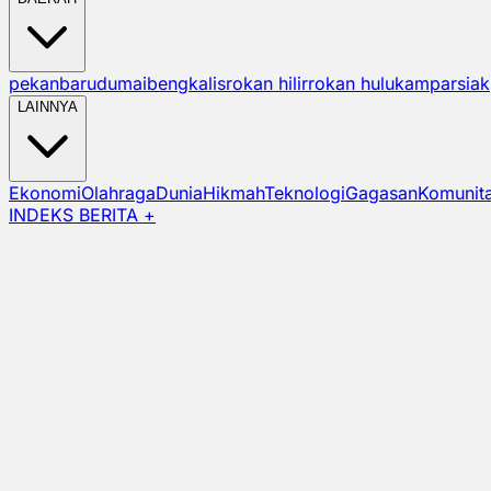
pekanbaru
dumai
bengkalis
rokan hilir
rokan hulu
kampar
siak
LAINNYA
Ekonomi
Olahraga
Dunia
Hikmah
Teknologi
Gagasan
Komunit
INDEKS BERITA +