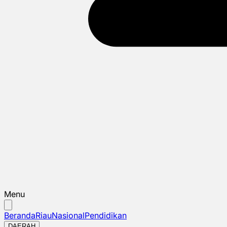
Menu
Beranda
Riau
Nasional
Pendidikan
DAERAH