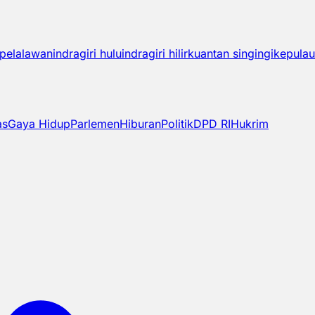
pelalawan
indragiri hulu
indragiri hilir
kuantan singingi
kepulau
as
Gaya Hidup
Parlemen
Hiburan
Politik
DPD RI
Hukrim