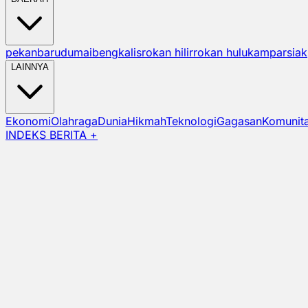
pekanbaru
dumai
bengkalis
rokan hilir
rokan hulu
kampar
siak
LAINNYA
Ekonomi
Olahraga
Dunia
Hikmah
Teknologi
Gagasan
Komunit
INDEKS BERITA +