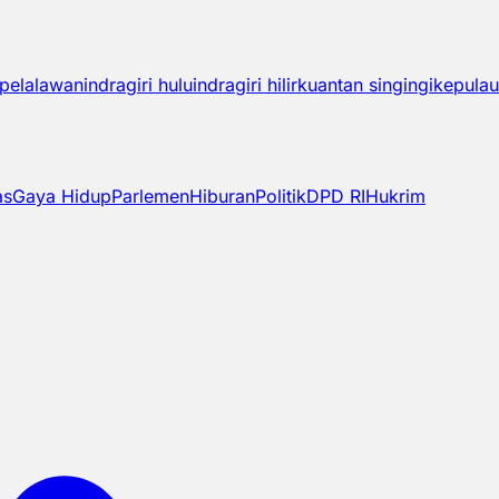
pelalawan
indragiri hulu
indragiri hilir
kuantan singingi
kepulau
as
Gaya Hidup
Parlemen
Hiburan
Politik
DPD RI
Hukrim