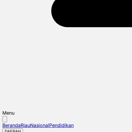
Menu
Beranda
Riau
Nasional
Pendidikan
DAERAH