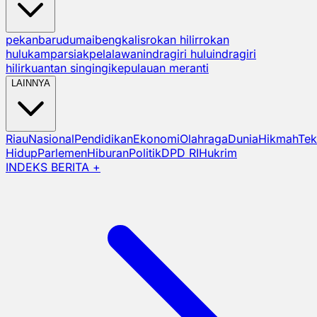
pekanbaru
dumai
bengkalis
rokan hilir
rokan
hulu
kampar
siak
pelalawan
indragiri hulu
indragiri
hilir
kuantan singingi
kepulauan meranti
LAINNYA
Riau
Nasional
Pendidikan
Ekonomi
Olahraga
Dunia
Hikmah
Tek
Hidup
Parlemen
Hiburan
Politik
DPD RI
Hukrim
INDEKS BERITA +