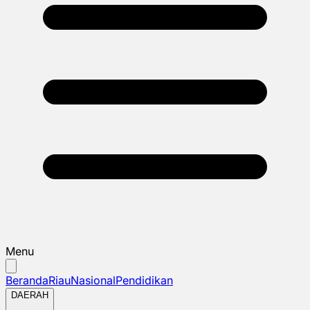
Menu
Beranda
Riau
Nasional
Pendidikan
DAERAH