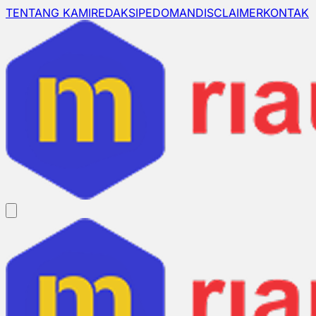
TENTANG KAMI
REDAKSI
PEDOMAN
DISCLAIMER
KONTAK