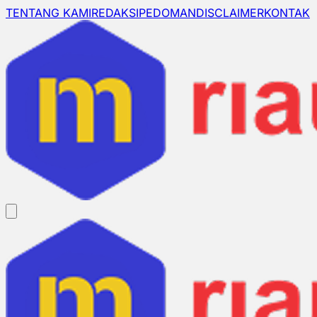
TENTANG KAMI
REDAKSI
PEDOMAN
DISCLAIMER
KONTAK