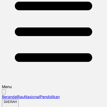
Menu
Beranda
Riau
Nasional
Pendidikan
DAERAH