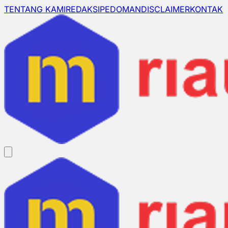
TENTANG KAMI
REDAKSI
PEDOMAN
DISCLAIMER
KONTAK