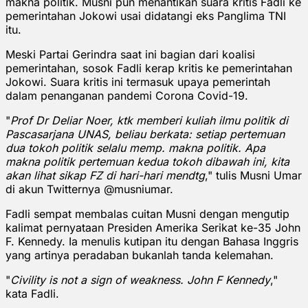
makna politik. Musni pun menantikan suara kritis Fadli ke
pemerintahan Jokowi usai didatangi eks Panglima TNI
itu.
Meski Partai Gerindra saat ini bagian dari koalisi
pemerintahan, sosok Fadli kerap kritis ke pemerintahan
Jokowi. Suara kritis ini termasuk upaya pemerintah
dalam penanganan pandemi Corona Covid-19.
"
Prof Dr Deliar Noer, ktk memberi kuliah ilmu politik di
Pascasarjana UNAS, beliau berkata: setiap pertemuan
dua tokoh politik selalu memp. makna politik. Apa
makna politik pertemuan kedua tokoh dibawah ini, kita
akan lihat sikap FZ di hari-hari mendtg
," tulis Musni Umar
di akun Twitternya @musniumar.
Fadli sempat membalas cuitan Musni dengan mengutip
kalimat pernyataan Presiden Amerika Serikat ke-35 John
F. Kennedy. Ia menulis kutipan itu dengan Bahasa Inggris
yang artinya peradaban bukanlah tanda kelemahan.
"
Civility is not a sign of weakness. John F Kennedy
,"
kata Fadli.