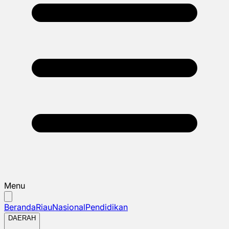
Menu
Beranda
Riau
Nasional
Pendidikan
DAERAH