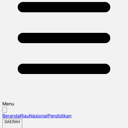
Menu
Beranda
Riau
Nasional
Pendidikan
DAERAH