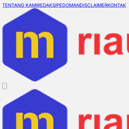
TENTANG KAMI
REDAKSI
PEDOMAN
DISCLAIMER
KONTAK