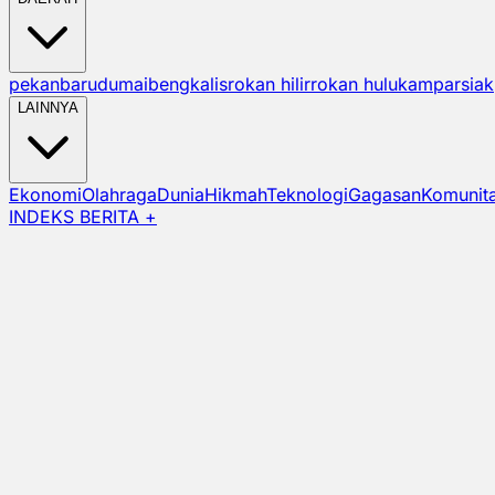
pekanbaru
dumai
bengkalis
rokan hilir
rokan hulu
kampar
siak
LAINNYA
Ekonomi
Olahraga
Dunia
Hikmah
Teknologi
Gagasan
Komunit
INDEKS BERITA +