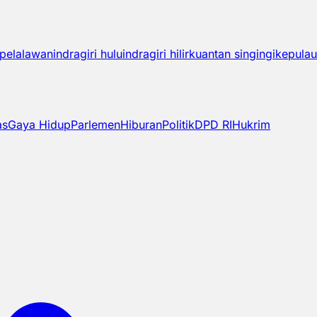
pelalawan
indragiri hulu
indragiri hilir
kuantan singingi
kepulau
as
Gaya Hidup
Parlemen
Hiburan
Politik
DPD RI
Hukrim