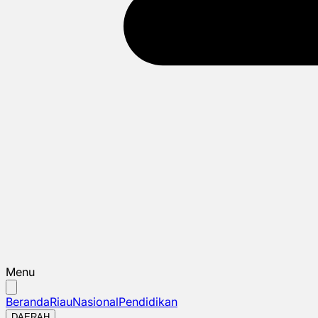
Menu
Beranda
Riau
Nasional
Pendidikan
DAERAH