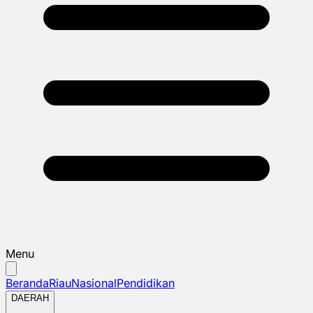
Menu
Beranda
Riau
Nasional
Pendidikan
DAERAH