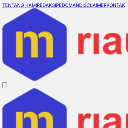
TENTANG KAMI
REDAKSI
PEDOMAN
DISCLAIMER
KONTAK