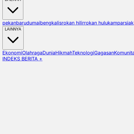
pekanbaru
dumai
bengkalis
rokan hilir
rokan hulu
kampar
siak
LAINNYA
Ekonomi
Olahraga
Dunia
Hikmah
Teknologi
Gagasan
Komunit
INDEKS BERITA +