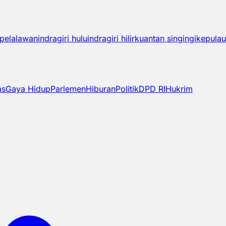
pelalawan
indragiri hulu
indragiri hilir
kuantan singingi
kepulau
as
Gaya Hidup
Parlemen
Hiburan
Politik
DPD RI
Hukrim