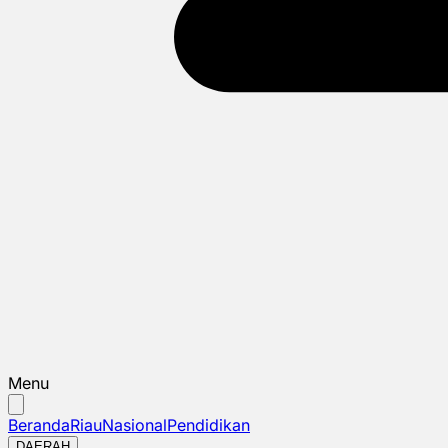
Menu
Beranda
Riau
Nasional
Pendidikan
DAERAH