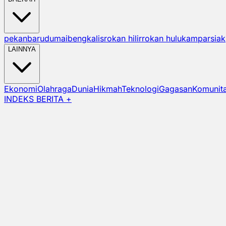
pekanbaru
dumai
bengkalis
rokan hilir
rokan hulu
kampar
siak
LAINNYA
Ekonomi
Olahraga
Dunia
Hikmah
Teknologi
Gagasan
Komunit
INDEKS BERITA +