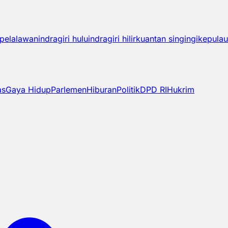
pelalawan
indragiri hulu
indragiri hilir
kuantan singingi
kepulau
as
Gaya Hidup
Parlemen
Hiburan
Politik
DPD RI
Hukrim