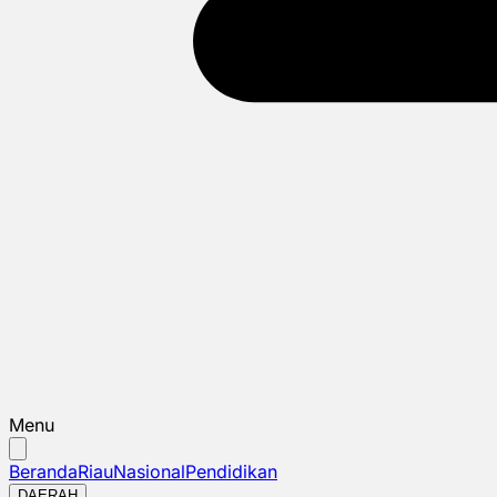
Menu
Beranda
Riau
Nasional
Pendidikan
DAERAH