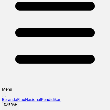
Menu
Beranda
Riau
Nasional
Pendidikan
DAERAH