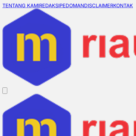
TENTANG KAMI
REDAKSI
PEDOMAN
DISCLAIMER
KONTAK