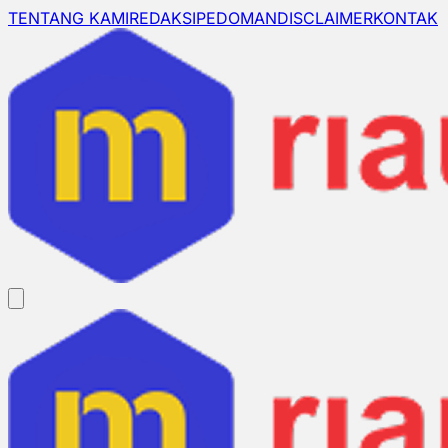
TENTANG KAMI
REDAKSI
PEDOMAN
DISCLAIMER
KONTAK