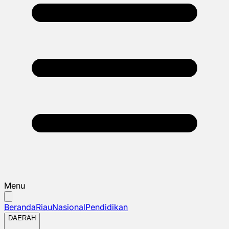
Menu
Beranda
Riau
Nasional
Pendidikan
DAERAH