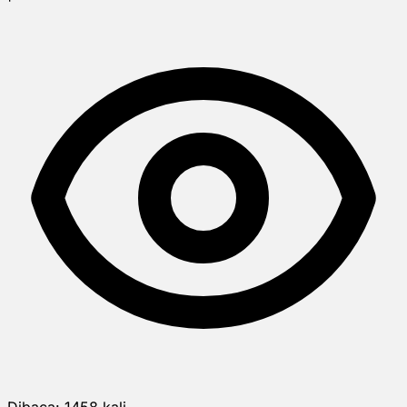
Dibaca:
1458
kali