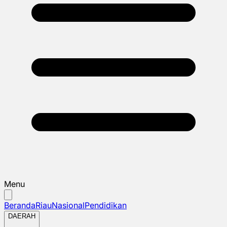
Menu
Beranda
Riau
Nasional
Pendidikan
DAERAH