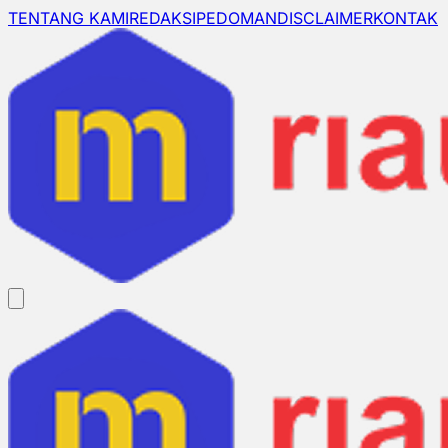
TENTANG KAMI
REDAKSI
PEDOMAN
DISCLAIMER
KONTAK