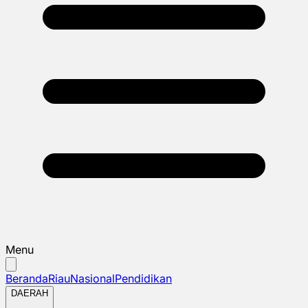
Menu
Beranda
Riau
Nasional
Pendidikan
DAERAH