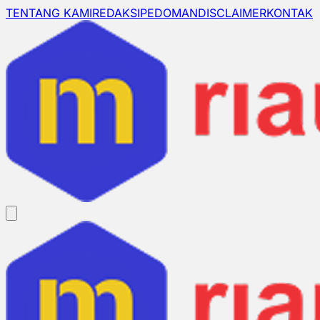
TENTANG KAMI
REDAKSI
PEDOMAN
DISCLAIMER
KONTAK