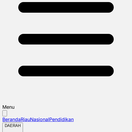
Menu
Beranda
Riau
Nasional
Pendidikan
DAERAH