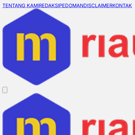
TENTANG KAMI
REDAKSI
PEDOMAN
DISCLAIMER
KONTAK