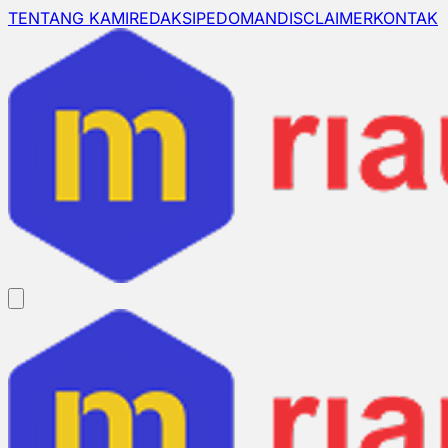
TENTANG KAMI
REDAKSI
PEDOMAN
DISCLAIMER
KONTAK