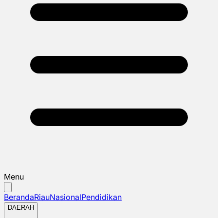
Menu
Beranda
Riau
Nasional
Pendidikan
DAERAH