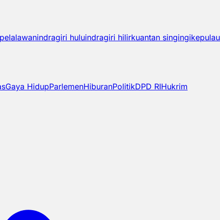
pelalawan
indragiri hulu
indragiri hilir
kuantan singingi
kepulau
as
Gaya Hidup
Parlemen
Hiburan
Politik
DPD RI
Hukrim