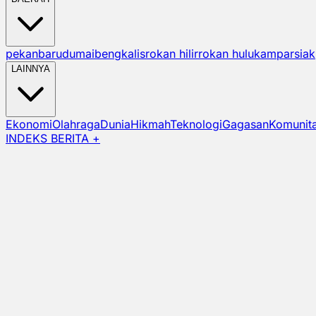
pekanbaru
dumai
bengkalis
rokan hilir
rokan hulu
kampar
siak
LAINNYA
Ekonomi
Olahraga
Dunia
Hikmah
Teknologi
Gagasan
Komunit
INDEKS BERITA +