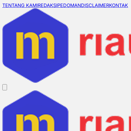
TENTANG KAMI
REDAKSI
PEDOMAN
DISCLAIMER
KONTAK