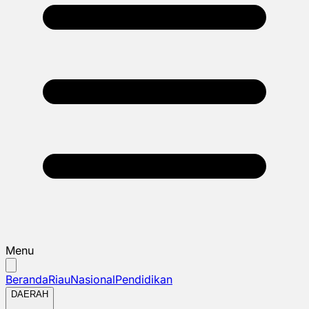
Menu
Beranda
Riau
Nasional
Pendidikan
DAERAH