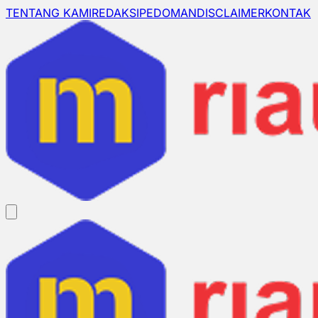
TENTANG KAMI
REDAKSI
PEDOMAN
DISCLAIMER
KONTAK