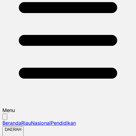
Menu
Beranda
Riau
Nasional
Pendidikan
DAERAH