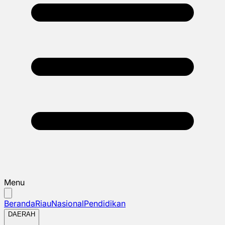
Menu
Beranda
Riau
Nasional
Pendidikan
DAERAH