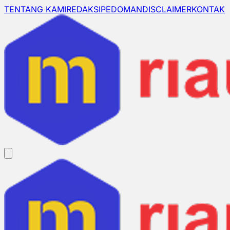
TENTANG KAMI
REDAKSI
PEDOMAN
DISCLAIMER
KONTAK