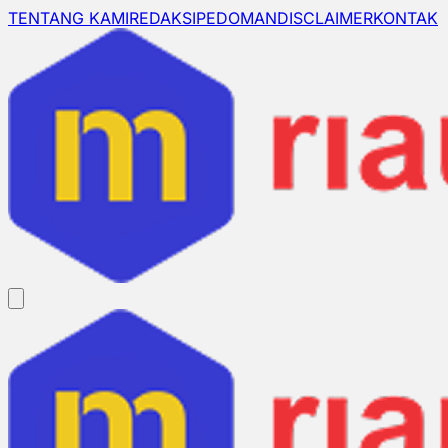
TENTANG KAMI
REDAKSI
PEDOMAN
DISCLAIMER
KONTAK