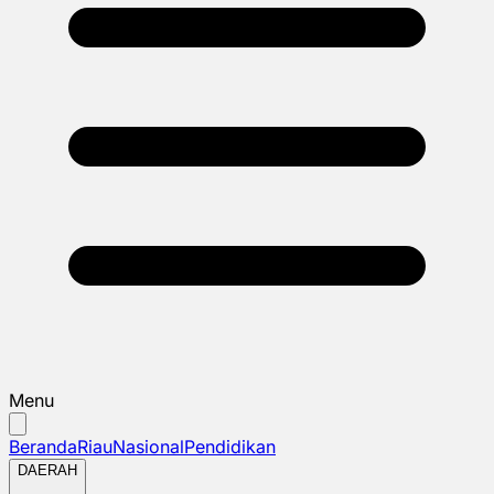
Menu
Beranda
Riau
Nasional
Pendidikan
DAERAH