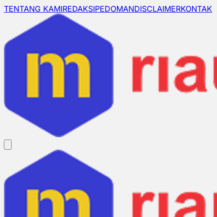
TENTANG KAMI
REDAKSI
PEDOMAN
DISCLAIMER
KONTAK