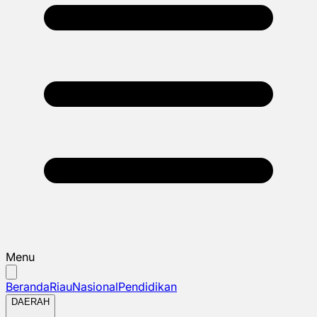
Menu
Beranda
Riau
Nasional
Pendidikan
DAERAH