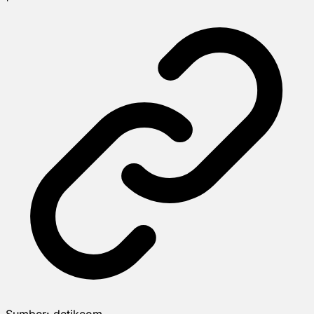
Sumber:
detikcom