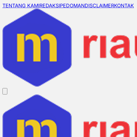
TENTANG KAMI
REDAKSI
PEDOMAN
DISCLAIMER
KONTAK