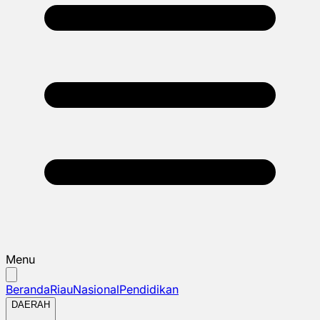
Menu
Beranda
Riau
Nasional
Pendidikan
DAERAH