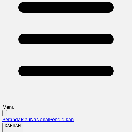
Menu
Beranda
Riau
Nasional
Pendidikan
DAERAH