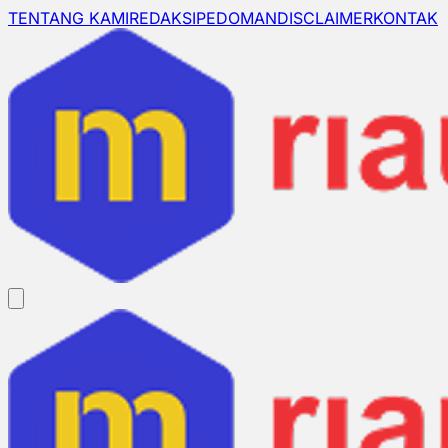
TENTANG KAMI
REDAKSI
PEDOMAN
DISCLAIMER
KONTAK