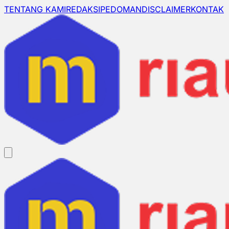
TENTANG KAMI
REDAKSI
PEDOMAN
DISCLAIMER
KONTAK