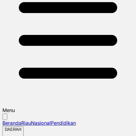
Menu
Beranda
Riau
Nasional
Pendidikan
DAERAH