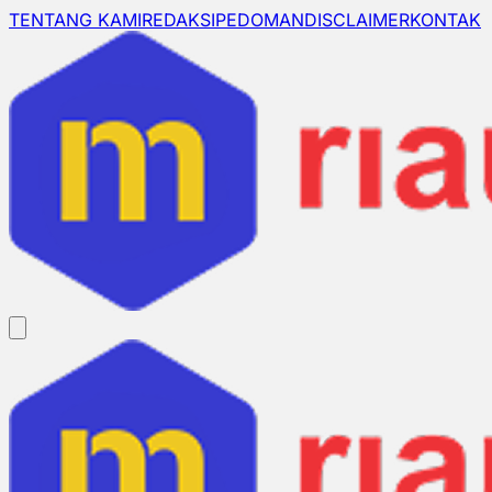
TENTANG KAMI
REDAKSI
PEDOMAN
DISCLAIMER
KONTAK