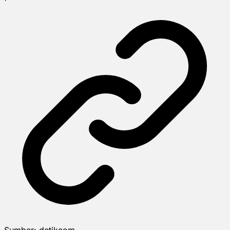
Sumber:
detikcom