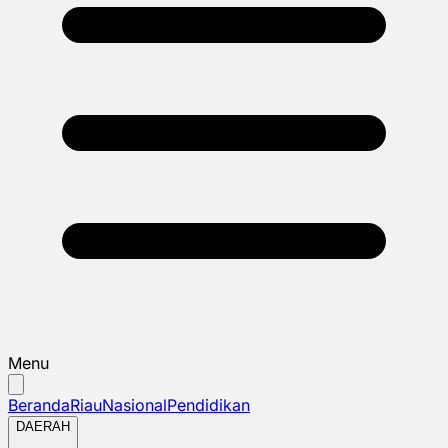
Menu
Beranda
Riau
Nasional
Pendidikan
DAERAH