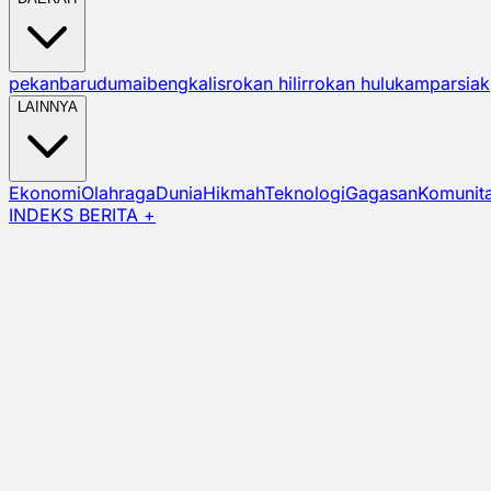
pekanbaru
dumai
bengkalis
rokan hilir
rokan hulu
kampar
siak
LAINNYA
Ekonomi
Olahraga
Dunia
Hikmah
Teknologi
Gagasan
Komunit
INDEKS BERITA +