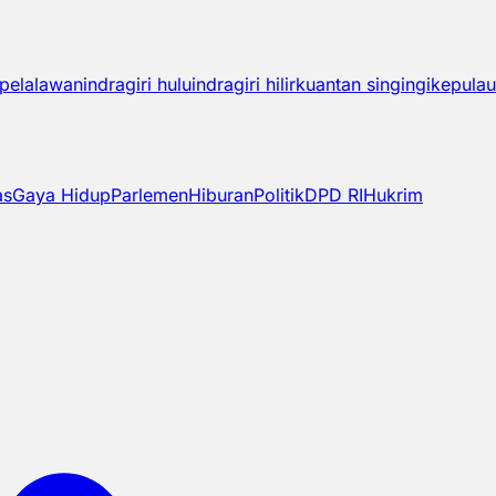
pelalawan
indragiri hulu
indragiri hilir
kuantan singingi
kepulau
as
Gaya Hidup
Parlemen
Hiburan
Politik
DPD RI
Hukrim