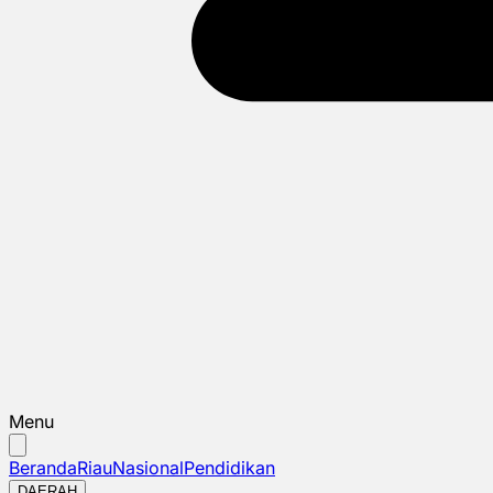
Menu
Beranda
Riau
Nasional
Pendidikan
DAERAH