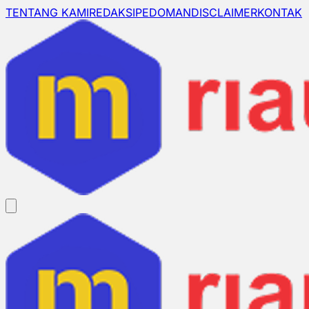
TENTANG KAMI
REDAKSI
PEDOMAN
DISCLAIMER
KONTAK