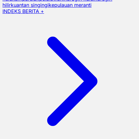
hilir
kuantan singingi
kepulauan meranti
INDEKS BERITA +