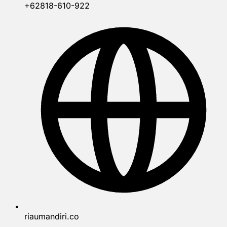
+62818-610-922
riaumandiri.co