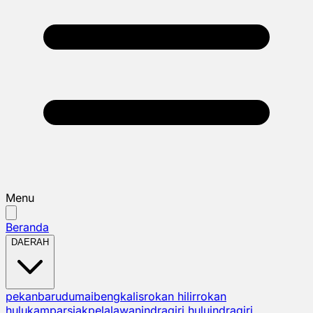
Menu
Beranda
DAERAH
pekanbaru
dumai
bengkalis
rokan hilir
rokan
hulu
kampar
siak
pelalawan
indragiri hulu
indragiri