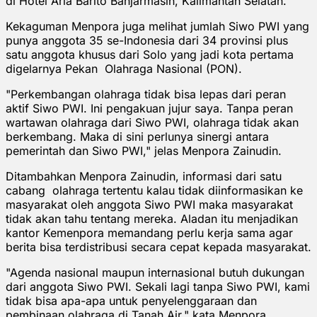
di Hotel Aria Barito Banjarmasin, Kalimantan Selatan.
Kekaguman Menpora juga melihat jumlah Siwo PWI yang
punya anggota 35 se-Indonesia dari 34 provinsi plus
satu anggota khusus dari Solo yang jadi kota pertama
digelarnya Pekan Olahraga Nasional (PON).
"Perkembangan olahraga tidak bisa lepas dari peran
aktif Siwo PWI. Ini pengakuan jujur saya. Tanpa peran
wartawan olahraga dari Siwo PWI, olahraga tidak akan
berkembang. Maka di sini perlunya sinergi antara
pemerintah dan Siwo PWI," jelas Menpora Zainudin.
Ditambahkan Menpora Zainudin, informasi dari satu
cabang olahraga tertentu kalau tidak diinformasikan ke
masyarakat oleh anggota Siwo PWI maka masyarakat
tidak akan tahu tentang mereka. Aladan itu menjadikan
kantor Kemenpora memandang perlu kerja sama agar
berita bisa terdistribusi secara cepat kepada masyarakat.
"Agenda nasional maupun internasional butuh dukungan
dari anggota Siwo PWI. Sekali lagi tanpa Siwo PWI, kami
tidak bisa apa-apa untuk penyelenggaraan dan
pembinaan olahraga di Tanah Air," kata Menpora.