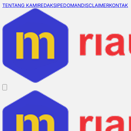
TENTANG KAMI
REDAKSI
PEDOMAN
DISCLAIMER
KONTAK