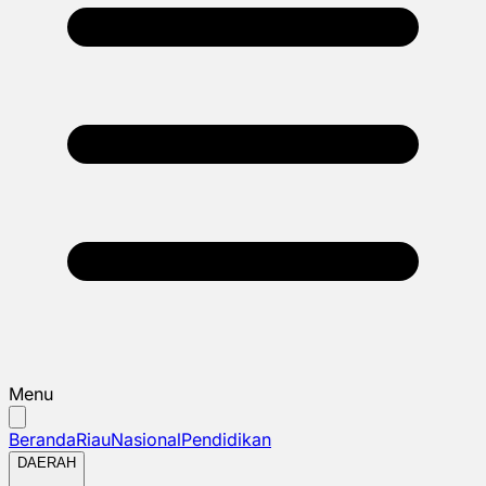
Menu
Beranda
Riau
Nasional
Pendidikan
DAERAH