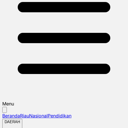
Menu
Beranda
Riau
Nasional
Pendidikan
DAERAH