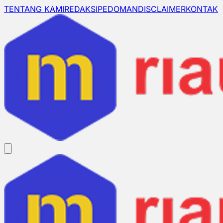
TENTANG KAMI
REDAKSI
PEDOMAN
DISCLAIMER
KONTAK