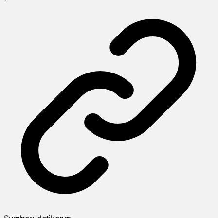
Sumber:
detikcom