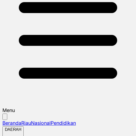
Menu
Beranda
Riau
Nasional
Pendidikan
DAERAH