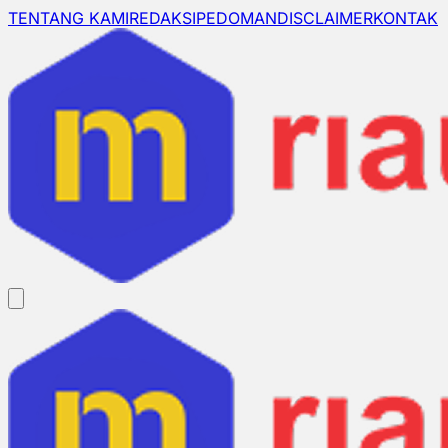
TENTANG KAMI
REDAKSI
PEDOMAN
DISCLAIMER
KONTAK