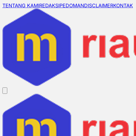
TENTANG KAMI
REDAKSI
PEDOMAN
DISCLAIMER
KONTAK