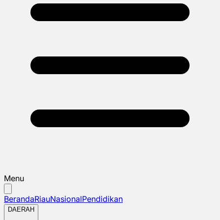
Menu
Beranda
Riau
Nasional
Pendidikan
DAERAH