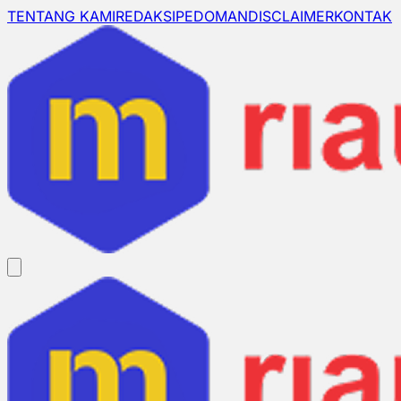
TENTANG KAMI
REDAKSI
PEDOMAN
DISCLAIMER
KONTAK