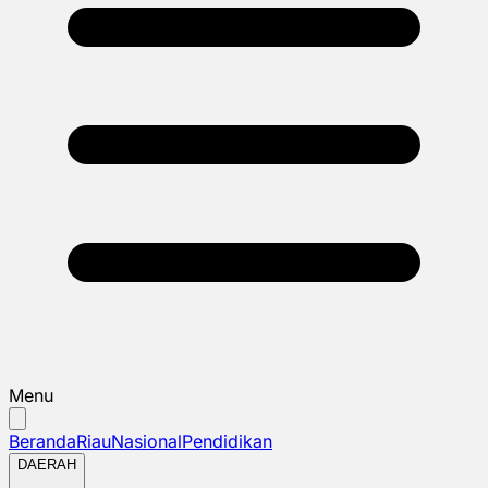
Menu
Beranda
Riau
Nasional
Pendidikan
DAERAH