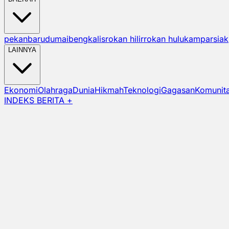
pekanbaru
dumai
bengkalis
rokan hilir
rokan hulu
kampar
siak
LAINNYA
Ekonomi
Olahraga
Dunia
Hikmah
Teknologi
Gagasan
Komunit
INDEKS BERITA +