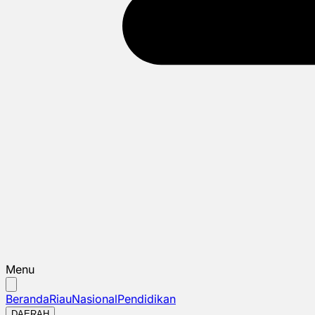
Menu
Beranda
Riau
Nasional
Pendidikan
DAERAH