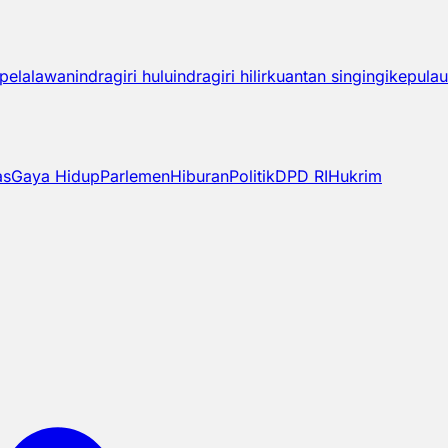
pelalawan
indragiri hulu
indragiri hilir
kuantan singingi
kepulau
as
Gaya Hidup
Parlemen
Hiburan
Politik
DPD RI
Hukrim