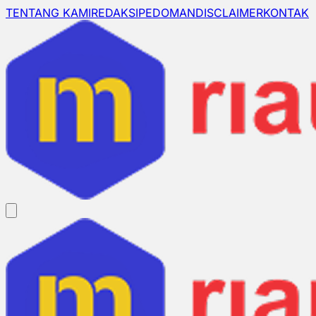
TENTANG KAMI
REDAKSI
PEDOMAN
DISCLAIMER
KONTAK