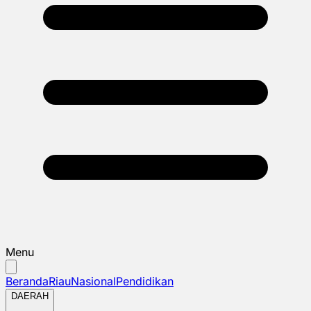
Menu
Beranda
Riau
Nasional
Pendidikan
DAERAH