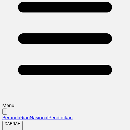
Menu
Beranda
Riau
Nasional
Pendidikan
DAERAH