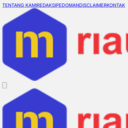
TENTANG KAMI
REDAKSI
PEDOMAN
DISCLAIMER
KONTAK