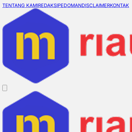
TENTANG KAMI
REDAKSI
PEDOMAN
DISCLAIMER
KONTAK