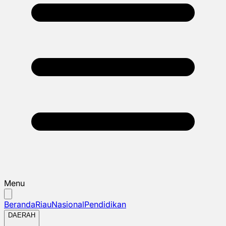
Menu
Beranda
Riau
Nasional
Pendidikan
DAERAH