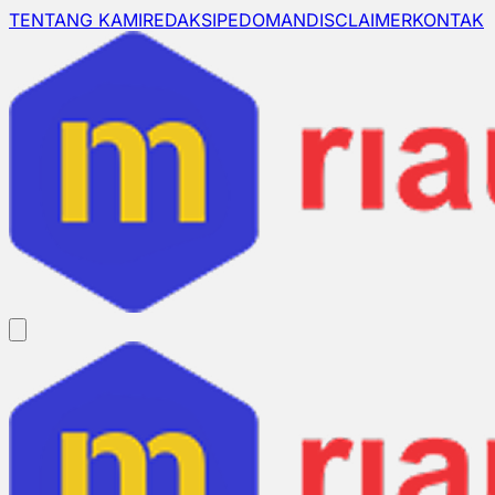
TENTANG KAMI
REDAKSI
PEDOMAN
DISCLAIMER
KONTAK