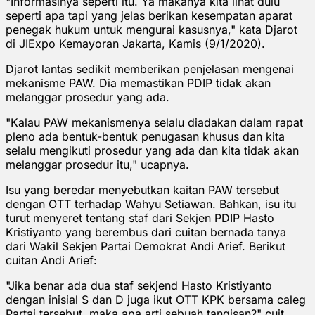
"Informasinya seperti itu. Ya makanya kita lihat dulu
seperti apa tapi yang jelas berikan kesempatan aparat
penegak hukum untuk mengurai kasusnya," kata Djarot
di JIExpo Kemayoran Jakarta, Kamis (9/1/2020).
Djarot lantas sedikit memberikan penjelasan mengenai
mekanisme PAW. Dia memastikan PDIP tidak akan
melanggar prosedur yang ada.
"Kalau PAW mekanismenya selalu diadakan dalam rapat
pleno ada bentuk-bentuk penugasan khusus dan kita
selalu mengikuti prosedur yang ada dan kita tidak akan
melanggar prosedur itu," ucapnya.
Isu yang beredar menyebutkan kaitan PAW tersebut
dengan OTT terhadap Wahyu Setiawan. Bahkan, isu itu
turut menyeret tentang staf dari Sekjen PDIP Hasto
Kristiyanto yang berembus dari cuitan bernada tanya
dari Wakil Sekjen Partai Demokrat Andi Arief. Berikut
cuitan Andi Arief:
"Jika benar ada dua staf sekjend Hasto Kristiyanto
dengan inisial S dan D juga ikut OTT KPK bersama caleg
Partai tersebut, maka apa arti sebuah tangisan?" cuit