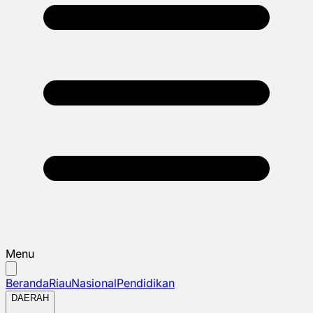
Menu
Beranda
Riau
Nasional
Pendidikan
DAERAH