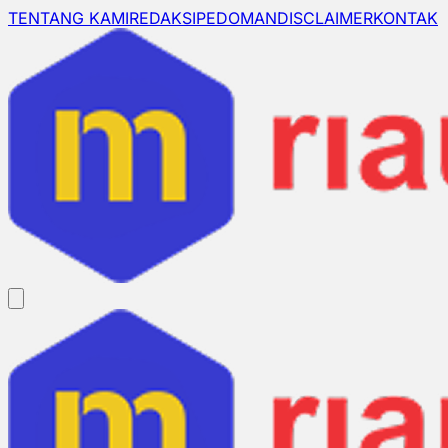
TENTANG KAMI
REDAKSI
PEDOMAN
DISCLAIMER
KONTAK