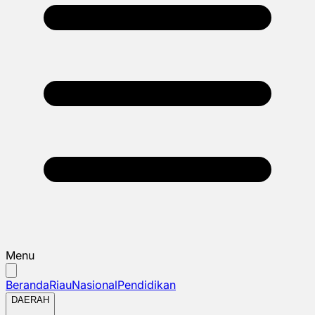
Menu
Beranda
Riau
Nasional
Pendidikan
DAERAH