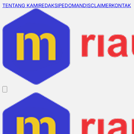
TENTANG KAMI
REDAKSI
PEDOMAN
DISCLAIMER
KONTAK