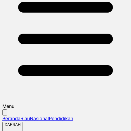
Menu
Beranda
Riau
Nasional
Pendidikan
DAERAH