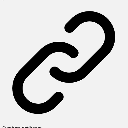
Sumber:
detikcom