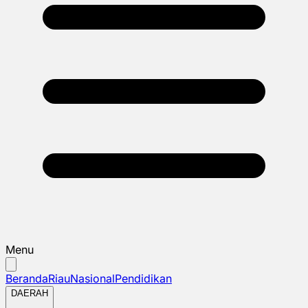
Menu
Beranda
Riau
Nasional
Pendidikan
DAERAH