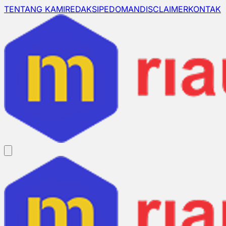
TENTANG KAMI
REDAKSI
PEDOMAN
DISCLAIMER
KONTAK