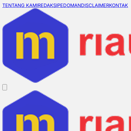
TENTANG KAMI
REDAKSI
PEDOMAN
DISCLAIMER
KONTAK