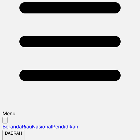
Menu
Beranda
Riau
Nasional
Pendidikan
DAERAH