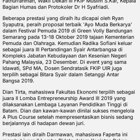
Fathurrahman, Wakil Dekan III FKIP Muslim S.Kar, Kepala
Bagian Humas dan Protokoler Dr H Syafriadi.
Beberapa prestasi yang diraih itu dicapai oleh Ryan
Syaputra, peraih proposal terbaik 'Ayo Muda Berkarya'
dalam Festival Pemuda 2019 di Green Volly Bandungan
Semarang pada 13-18 Oktober 2019 tajaan Kementerian
Pemuda dan Olahraga. Kemudian Radika Sofiani keluar
sebagai juara III Pertandingan Syair Antarbangsa di
Kompleks Jabatan Kebudayaan dan Kesenian Negeri
Pahang Malaysia, 23 Desember. Di event yang sama
Idawati, SPd MA, Dosen Sendratasik FKIP UIR juga
terpilih sebagai Bitara Syair dalam Setanggi Antar
Bangsa 2019.
Dian Tirta, mahasiswa Fakultas Ekonomi terpilih sebagai
juara II Lomba Entrepreneurship Award III 2019 yang
dilaksanakan Lembaga Layanan Pendidikan Tinggi di
Batam. Dian dan kawan-kawan dinilai sukses mengelola
A Plus Course setelah mempresentasikan bisnis sedang
berjalannya di hadapan dewan juri.
Prestasi lain diraih Darmawan, mahasiswa Faperta ini