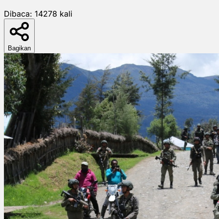
Dibaca:
14278
kali
Bagikan