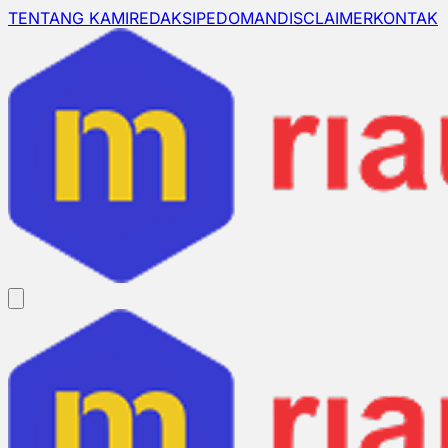
TENTANG KAMI
REDAKSI
PEDOMAN
DISCLAIMER
KONTAK