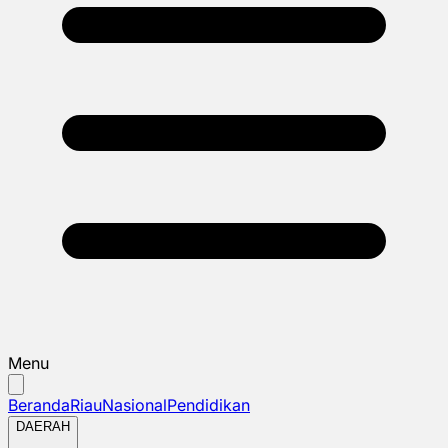
Menu
Beranda
Riau
Nasional
Pendidikan
DAERAH