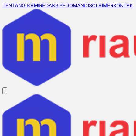
TENTANG KAMI
REDAKSI
PEDOMAN
DISCLAIMER
KONTAK