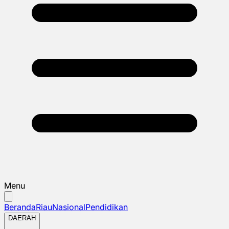
Menu
Beranda
Riau
Nasional
Pendidikan
DAERAH