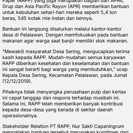
Paper (RAPP) yang juga merupakan bagian dari APRIL
Grup dan Asia Pacific Rayon (APR) memberikan bantuan
untuk kebutuhan sehari-hari mereka seperti 5,4 ton
beras, 545 kotak mie instan dan lainnya.
Bantuan ini langsung disalurkan melalui kantor-kantor
desa di Pelalawan. Dengan memfokuskan pada bantuan
makanan agar warga saat banjir memiliki stok makanan.
“Mewakili masyarakat Desa Sering, mengucapkan terima
kasih kepada RAPP. Mudah-mudahan semua karyawan
RAPP diberikan kesehatan dan keselamatan dan bantuan
ini sangat berarti bagi warga yang membutuhkan,” ucap
Kepala Desa Sering, Kecamatan Pelalawan, pada Jumat
(12/12/2019).
Pihaknya tidak menyangka perusahaan pulp dan kertas
ini cepat tanggap dan respons terhadap musibah ini.
Selama ini, RAPP telah memberikan banyak kontribusi
kepada desa-desa yang berada di sekitar daerah
operasionalnya.
Stakeholder Relation PT RAPP, Nur Sakti Capaningrum
mengatakan bantuan tersebut merupakan komitmen dari