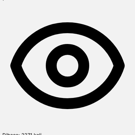
Dibaca:
2271
kali