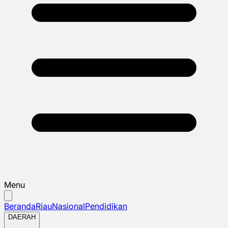
Menu
Beranda
Riau
Nasional
Pendidikan
DAERAH