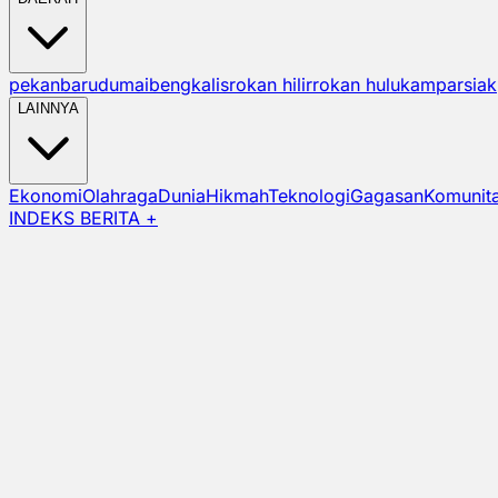
pekanbaru
dumai
bengkalis
rokan hilir
rokan hulu
kampar
siak
LAINNYA
Ekonomi
Olahraga
Dunia
Hikmah
Teknologi
Gagasan
Komunit
INDEKS BERITA +