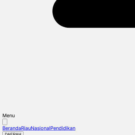
Menu
Beranda
Riau
Nasional
Pendidikan
DAERAH