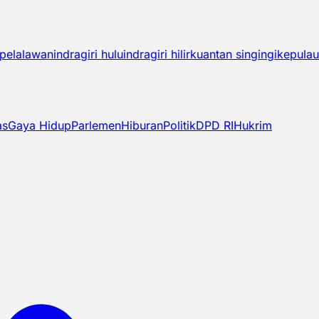
pelalawan
indragiri hulu
indragiri hilir
kuantan singingi
kepulau
as
Gaya Hidup
Parlemen
Hiburan
Politik
DPD RI
Hukrim