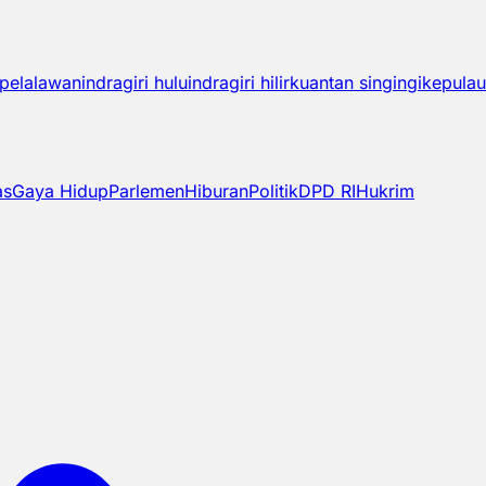
pelalawan
indragiri hulu
indragiri hilir
kuantan singingi
kepulau
as
Gaya Hidup
Parlemen
Hiburan
Politik
DPD RI
Hukrim