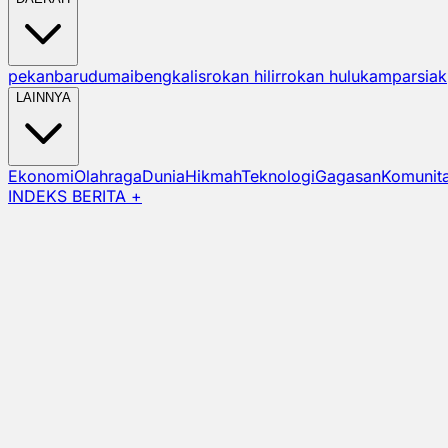
pekanbaru
dumai
bengkalis
rokan hilir
rokan hulu
kampar
siak
LAINNYA
Ekonomi
Olahraga
Dunia
Hikmah
Teknologi
Gagasan
Komunit
INDEKS BERITA +