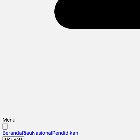
Menu
Beranda
Riau
Nasional
Pendidikan
DAERAH